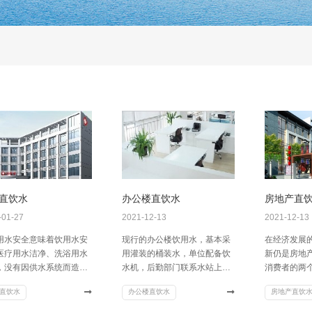
直饮水
办公楼直饮水
房地产直
-01-27
2021-12-13
2021-12-13
用水安全意味着饮用水安
现行的办公楼饮用水，基本采
在经济发展
医疗用水洁净、洗浴用水
用灌装的桶装水，单位配备饮
新仍是房地
，没有因供水系统而造成
水机，后勤部门联系水站上门
消费者的两
感染和传播，没有因供水
服务。这种方式存在几个问
产直饮水方
直饮水
办公楼直饮水
房地产直饮
致医疗事故的发生。
题，我们解决方案如下：
也可以随时
优质饮用水