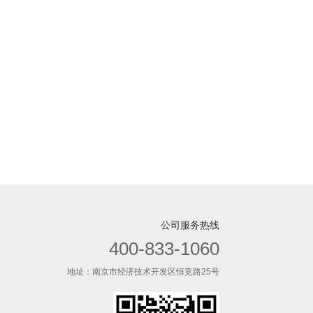
儿童与老人。这些
学共同主办，中国宋庆龄基金
水煮开而无法去除
会、工商总局商标局、食品药
饮用水已经到了非
品监督管理局、中国保健协
步了!
会、中国医促会及北京大学等
大专院校的相关领导专家共
800人参加了启动仪式。
公司服务热线
400-833-1060
地址：南京市经济技术开发区恒竞路25号