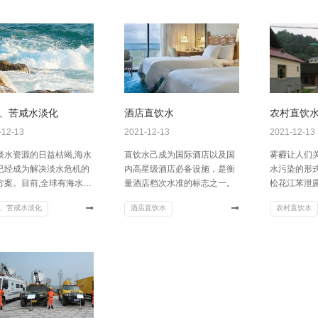
户的欢迎，
善小区的配
的形象，成
有力卖点。
、苦咸水淡化
酒店直饮水
农村直饮
-12-13
2021-12-13
2021-12-13
淡水资源的日益枯竭,海水
直饮水己成为国际酒店以及国
雾霾让人们
已经成为解决淡水危机的
内高星级酒店必备设施，是衡
水污染的形
方案。目前,全球有海水淡
量酒店档次水准的标志之一。
松花江苯泄
1.3万多座,海水淡化日产
染，兰州苯超
、苦咸水淡化
酒店直饮水
农村直饮水
500万吨左右,其中80%
方米的污染
饮用水,解决全球1亿多人
层出不穷。近
水问题。21世纪将是水的
年水污染事故
。发展海水淡化事业，向
上。水利部
索取直接用水或淡水已经
源地水质约7
世界的共同趋势。
水水源地水质
水中大量的
有机物都严