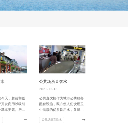
饮水
公共场所直饮水
2021-12-13
的今天，超前和创
公共直饮机作为城市公共服务
产开发商用以吸引
配套设施，既方便人们饮用卫
个基本要素。房地
生健康的优质饮用水，又避免
案，使住户在家中
了因饮用水丢弃各种包装瓶而
水
公共场所直饮水
饮用卫生而低廉的
引起的城市环境污染，使居民
，必将受到广大住
切身体会到来自城市建设者和