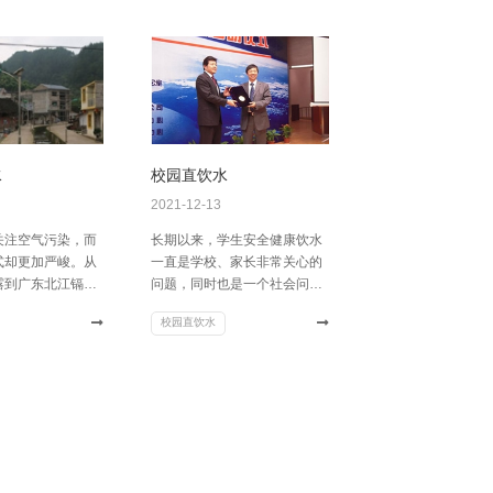
从而可以进一步完
管理者无微不至的关怀和人性
套设施，提升物业
化服务，从而赋予了城市以与
为楼盘引人注目的
众不同的都市形象和魅力。
水
校园直饮水
2021-12-13
关注空气污染，而
长期以来，学生安全健康饮水
式却更加严峻。从
一直是学校、家长非常关心的
露到广东北江镉污
问题，同时也是一个社会问
标到河北17万平
题。据卫生部调查，学生食物
校园直饮水
渗坑，水危机事件
中毒事故中约有50%与水相
10年来，国内每
关，学校十分重视向青少年提
都在1700起以
供优质安全的饮用水，以保护
数据显示，湖泊水
青少年身体健康。2011年19
0%不达标，地下
日，全国青少年健康饮水工程
约60%不达标。
正式启动仪式在南京大学仙林
重金属污染、有毒
校区举行，全国青少年儿童食
重影响人们的健
品安全行动领导小组和南京大