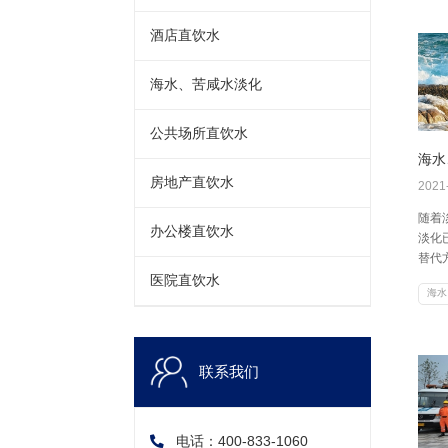
酒店直饮水
海水、苦咸水淡化
公共场所直饮水
海水
房地产直饮水
2021
随着
办公楼直饮水
淡化
替代
化厂
医院直饮水
海水
量约3
用于
的供
世纪
联系我们
海洋
成为
电话：400-833-1060