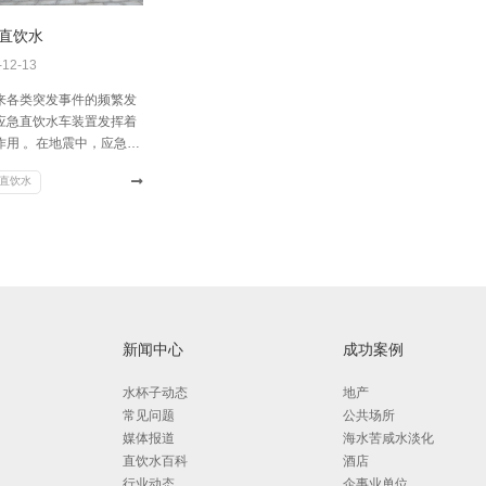
康，尤其是
污染都是把
直饮水
的。我们的
-12-13
处理不可的地
来各类突发事件的频繁发
应急直饮水车装置发挥着
作用 。在地震中，应急直
车使灾区的饮水安全得到
直饮水
解和保障 。应急直饮水车
用水源一般都为自然水
如河水，井水，池塘水
通过各净化组件的优化组
处理水中的浊度、色度、
和有机物、细菌等，因此
外条件下经过处理的水可
接饮用。
新闻中心
成功案例
水杯子动态
地产
常见问题
公共场所
媒体报道
海水苦咸水淡化
直饮水百科
酒店
行业动态
企事业单位