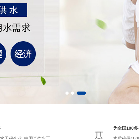
年
为全国100
水工程企业; 中国直饮水工
水质确保100