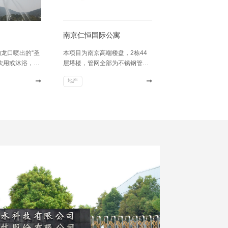
南京仁恒国际公寓
龙口喷出的“圣
本项目为南京高端楼盘，2栋44
饮用或沐浴，带
层塔楼，管网全部为不锈钢管
道。
地产