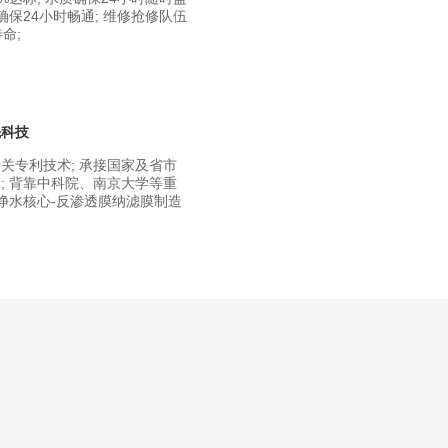
确保24小时畅通; 维修抢修队伍
命;
先科技
关专利技术; 承接国家及省市
; 背靠中科院、南京大学等重
 净水核心-反渗透膜纳滤膜制造